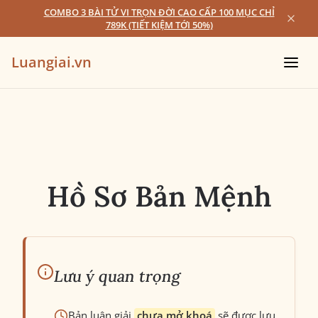
COMBO 3 BÀI TỬ VI TRỌN ĐỜI CAO CẤP 100 MỤC CHỈ
789K (TIẾT KIỆM TỚI 50%)
Luangiai.vn
Hồ Sơ Bản Mệnh
Lưu ý quan trọng
Bản luận giải
chưa mở khoá
sẽ được lưu