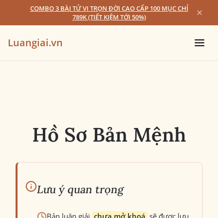
COMBO 3 BÀI TỬ VI TRỌN ĐỜI CAO CẤP 100 MỤC CHỈ
789K (TIẾT KIỆM TỚI 50%)
Luangiai.vn
Hồ Sơ Bản Mệnh
Lưu ý quan trọng
Bản luận giải
chưa mở khoá
sẽ được lưu