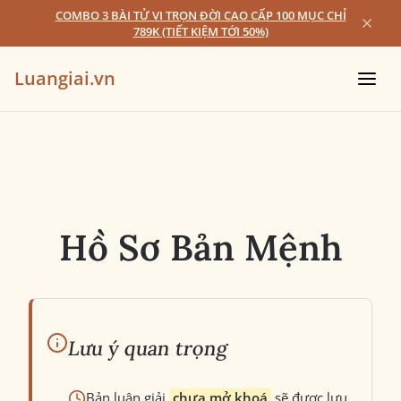
COMBO 3 BÀI TỬ VI TRỌN ĐỜI CAO CẤP 100 MỤC CHỈ
789K (TIẾT KIỆM TỚI 50%)
Luangiai.vn
Hồ Sơ Bản Mệnh
Lưu ý quan trọng
Bản luận giải
chưa mở khoá
sẽ được lưu