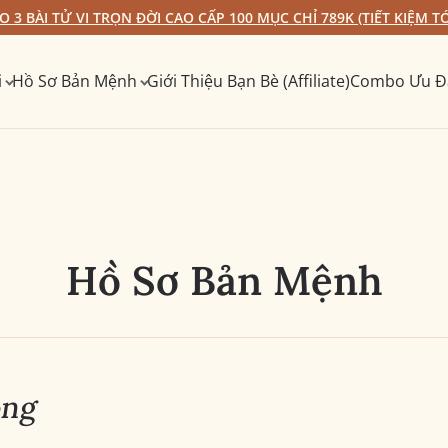
 3 BÀI TỬ VI TRỌN ĐỜI CAO CẤP 100 MỤC CHỈ 789K (TIẾT KIỆM TỚ
i
Hồ Sơ Bản Mệnh
Giới Thiệu Bạn Bè (Affiliate)
Combo Ưu Đ
Hồ Sơ Bản Mệnh
ọng