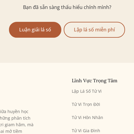
Bạn đã sẵn sàng thấu hiểu chính mình?
Luận giải lá số
Lập lá số miễn phí
Lĩnh Vực Trọng Tâm
Lập Lá Số Tử Vi
Tử Vi Trọn Đời
giữa huyền học
Tử Vi Hôn Nhân
hững phân tích
 tri giam hãm, mà
Tử Vi Gia Đình
hai mở tiềm