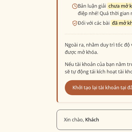
Bản luận giải
chưa mở 
điệp nhé! Quá thời gian n
Đối với các bài
đã mở k
Ngoài ra, nhằm duy trì tốc độ
được mở khóa.
Nếu tài khoản của bạn nằm tro
sẽ tự động tái kích hoạt tài k
Khởi tạo lại tài khoản tại đ
Xin chào,
Khách