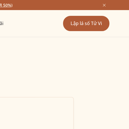
I 50%)
ãi
Lập lá số Tử Vi