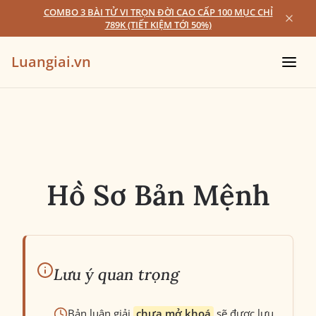
COMBO 3 BÀI TỬ VI TRỌN ĐỜI CAO CẤP 100 MỤC CHỈ
789K (TIẾT KIỆM TỚI 50%)
Luangiai.vn
Hồ Sơ Bản Mệnh
Lưu ý quan trọng
Bản luận giải
chưa mở khoá
sẽ được lưu