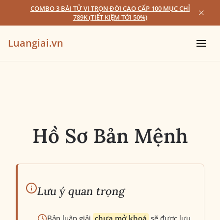
COMBO 3 BÀI TỬ VI TRỌN ĐỜI CAO CẤP 100 MỤC CHỈ
789K (TIẾT KIỆM TỚI 50%)
Luangiai.vn
Hồ Sơ Bản Mệnh
Lưu ý quan trọng
Bản luận giải
chưa mở khoá
sẽ được lưu