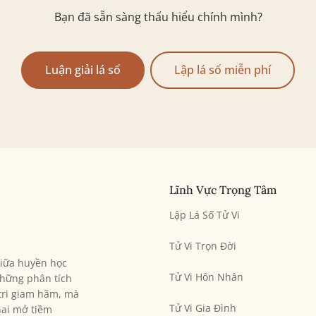
Bạn đã sẵn sàng thấu hiểu chính mình?
Luận giải lá số
Lập lá số miễn phí
Lĩnh Vực Trọng Tâm
Lập Lá Số Tử Vi
Tử Vi Trọn Đời
giữa huyền học
Tử Vi Hôn Nhân
hững phân tích
 tri giam hãm, mà
Tử Vi Gia Đình
hai mở tiềm