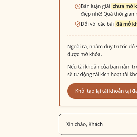
Bản luận giải
chưa mở 
điệp nhé! Quá thời gian n
Đối với các bài
đã mở k
Ngoài ra, nhằm duy trì tốc độ
được mở khóa.
Nếu tài khoản của bạn nằm tro
sẽ tự động tái kích hoạt tài k
Khởi tạo lại tài khoản tại đ
Xin chào,
Khách