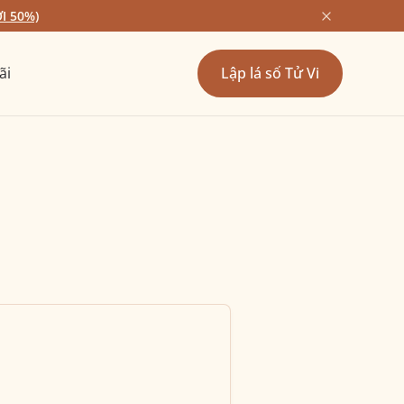
I 50%)
ãi
Lập lá số Tử Vi