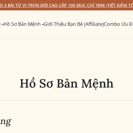
 3 BÀI TỬ VI TRỌN ĐỜI CAO CẤP 100 MỤC CHỈ 789K (TIẾT KIỆM TỚ
i
Hồ Sơ Bản Mệnh
Giới Thiệu Bạn Bè (Affiliate)
Combo Ưu Đ
Hồ Sơ Bản Mệnh
ọng