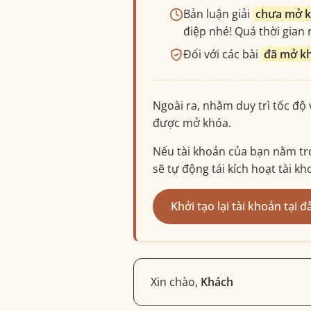
Bản luận giải
chưa mở 
điệp nhé! Quá thời gian n
Đối với các bài
đã mở k
Ngoài ra, nhằm duy trì tốc độ
được mở khóa.
Nếu tài khoản của bạn nằm tro
sẽ tự động tái kích hoạt tài k
Khởi tạo lại tài khoản tại đ
Xin chào,
Khách