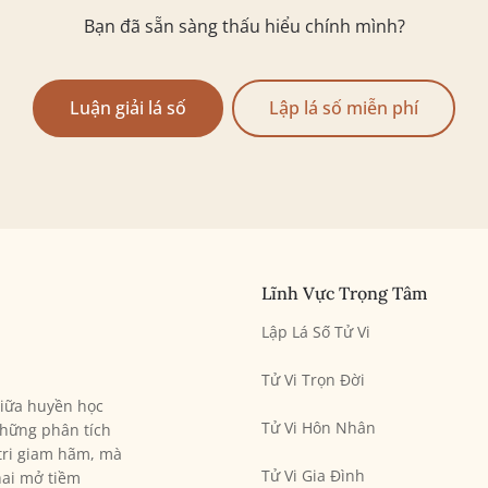
Bạn đã sẵn sàng thấu hiểu chính mình?
Luận giải lá số
Lập lá số miễn phí
Lĩnh Vực Trọng Tâm
Lập Lá Số Tử Vi
Tử Vi Trọn Đời
giữa huyền học
Tử Vi Hôn Nhân
hững phân tích
 tri giam hãm, mà
Tử Vi Gia Đình
hai mở tiềm