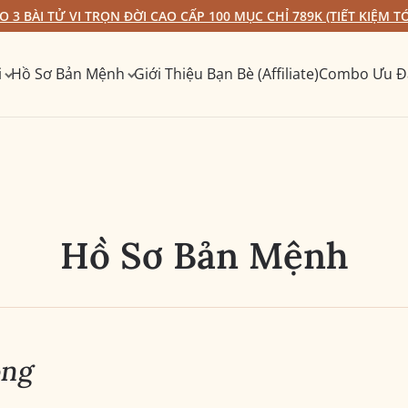
 3 BÀI TỬ VI TRỌN ĐỜI CAO CẤP 100 MỤC CHỈ 789K (TIẾT KIỆM TỚ
i
Hồ Sơ Bản Mệnh
Giới Thiệu Bạn Bè (Affiliate)
Combo Ưu Đ
Hồ Sơ Bản Mệnh
ọng