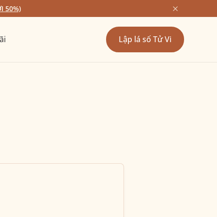
I 50%)
ãi
Lập lá số Tử Vi