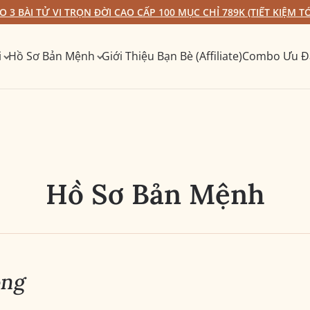
 3 BÀI TỬ VI TRỌN ĐỜI CAO CẤP 100 MỤC CHỈ 789K (TIẾT KIỆM TỚ
i
Hồ Sơ Bản Mệnh
Giới Thiệu Bạn Bè (Affiliate)
Combo Ưu Đ
Hồ Sơ Bản Mệnh
ọng