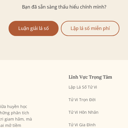
Bạn đã sẵn sàng thấu hiểu chính mình?
Luận giải lá số
Lập lá số miễn phí
Lĩnh Vực Trọng Tâm
Lập Lá Số Tử Vi
Tử Vi Trọn Đời
giữa huyền học
Tử Vi Hôn Nhân
hững phân tích
 tri giam hãm, mà
Tử Vi Gia Đình
hai mở tiềm