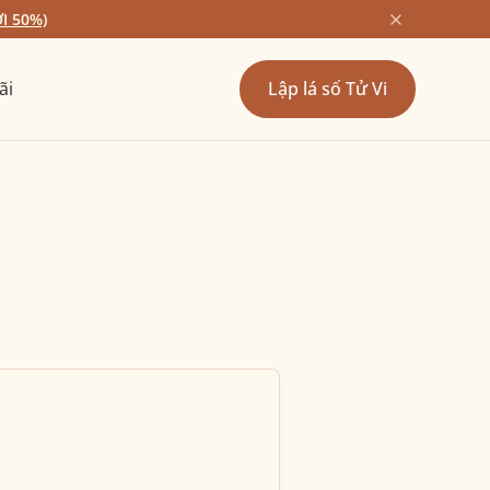
I 50%)
ãi
Lập lá số Tử Vi