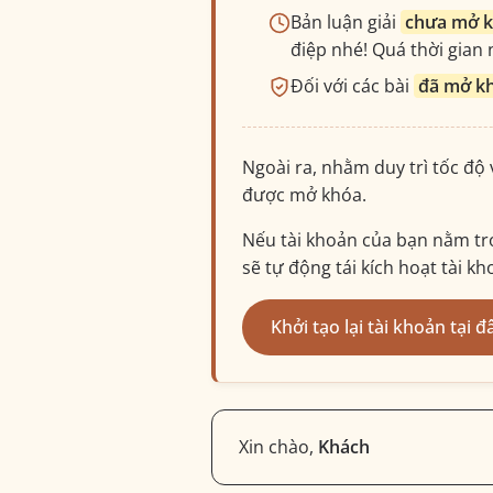
Bản luận giải
chưa mở 
điệp nhé! Quá thời gian n
Đối với các bài
đã mở k
Ngoài ra, nhằm duy trì tốc độ
được mở khóa.
Nếu tài khoản của bạn nằm tro
sẽ tự động tái kích hoạt tài k
Khởi tạo lại tài khoản tại đ
Xin chào,
Khách