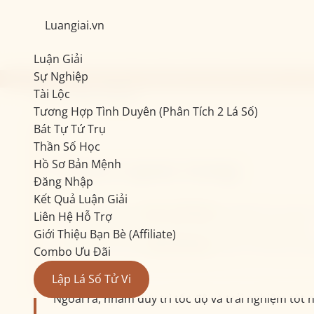
Luangiai.vn
Luận Giải
Sự Nghiệp
COMBO 3 BÀI TỬ VI TRỌN ĐỜI CAO CẤP 100 MỤC CHỈ 7
Tài Lộc
Hồ Sơ Bản Mệnh
Tương Hợp Tình Duyên (Phân Tích 2 Lá Số)
Bát Tự Tứ Trụ
Thần Số Học
Lưu ý quan trọng
Hồ Sơ Bản Mệnh
Đăng Nhập
Kết Quả Luận Giải
Bản luận giải
chưa mở khoá
sẽ được lưu tạm 
Liên Hệ Hỗ Trợ
xoá và bạn cần tạo yêu cầu luận giải lại từ đầu.
Giới Thiệu Bạn Bè (Affiliate)
Đối với các bài
đã mở khoá
, bạn có thể tải x
Combo Ưu Đãi
Lập Lá Số Tử Vi
Ngoài ra, nhằm duy trì tốc độ và trải nghiệm tốt