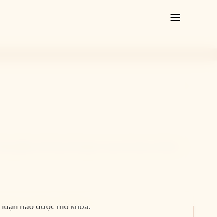
ông điệp nhé! Quá thời gian này, bài luận sẽ được
ài luận nào được mở khóa.