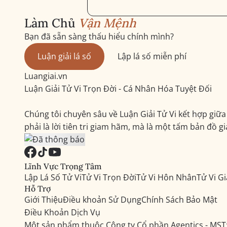
Làm Chủ
Vận Mệnh
Bạn đã sẵn sàng thấu hiểu chính mình?
Luận giải lá số
Lập lá số miễn phí
Luangiai.vn
Luận Giải Tử Vi Trọn Đời - Cá Nhân Hóa Tuyệt Đối
Chúng tôi chuyên sâu về Luận Giải Tử Vi kết hợp gi
phải là lời tiên tri giam hãm, mà là một tấm bản đồ g
Lĩnh Vực Trọng Tâm
Lập Lá Số Tử Vi
Tử Vi Trọn Đời
Tử Vi Hôn Nhân
Tử Vi G
Hỗ Trợ
Giới Thiệu
Điều khoản Sử Dụng
Chính Sách Bảo Mật
Điều Khoản Dịch Vụ
Một sản phẩm thuộc Công ty Cổ phần Agentics - MST