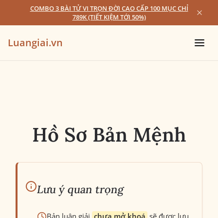
COMBO 3 BÀI TỬ VI TRỌN ĐỜI CAO CẤP 100 MỤC CHỈ
789K (TIẾT KIỆM TỚI 50%)
Luangiai.vn
Hồ Sơ Bản Mệnh
Lưu ý quan trọng
Bản luận giải
chưa mở khoá
sẽ được lưu