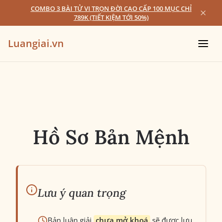
COMBO 3 BÀI TỬ VI TRỌN ĐỜI CAO CẤP 100 MỤC CHỈ
789K (TIẾT KIỆM TỚI 50%)
Luangiai.vn
Hồ Sơ Bản Mệnh
Lưu ý quan trọng
Bản luận giải
chưa mở khoá
sẽ được lưu