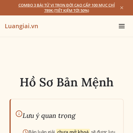
COMBO 3 BÀI TỬ VI TRỌN ĐỜI CAO CẤP 100 MỤC CHỈ
789K (TIẾT KIỆM TỚI 50%)
Luangiai.vn
Hồ Sơ Bản Mệnh
Lưu ý quan trọng
Bản luận giải
chưa mở khoá
sẽ được lưu