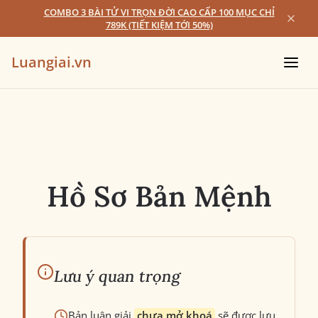
COMBO 3 BÀI TỬ VI TRỌN ĐỜI CAO CẤP 100 MỤC CHỈ
789K (TIẾT KIỆM TỚI 50%)
Luangiai.vn
Hồ Sơ Bản Mệnh
Lưu ý quan trọng
Bản luận giải
chưa mở khoá
sẽ được lưu