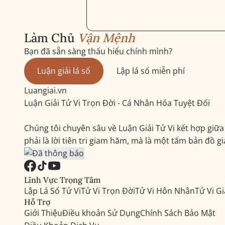
Làm Chủ
Vận Mệnh
Bạn đã sẵn sàng thấu hiểu chính mình?
Luận giải lá số
Lập lá số miễn phí
Luangiai.vn
Luận Giải Tử Vi Trọn Đời - Cá Nhân Hóa Tuyệt Đối
Chúng tôi chuyên sâu về Luận Giải Tử Vi kết hợp gi
phải là lời tiên tri giam hãm, mà là một tấm bản đồ g
Lĩnh Vực Trọng Tâm
Lập Lá Số Tử Vi
Tử Vi Trọn Đời
Tử Vi Hôn Nhân
Tử Vi G
Hỗ Trợ
Giới Thiệu
Điều khoản Sử Dụng
Chính Sách Bảo Mật