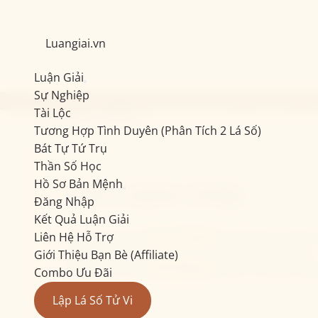
Luangiai.vn
Luận Giải
Sự Nghiệp
COMBO 3 BÀI TỬ VI TRỌN ĐỜI CAO CẤP 100 MỤC CHỈ 7
Tài Lộc
Hồ Sơ Bản Mệnh
Tương Hợp Tình Duyên (Phân Tích 2 Lá Số)
Bát Tự Tứ Trụ
Thần Số Học
Hồ Sơ Bản Mệnh
Lưu ý quan trọng
Đăng Nhập
Kết Quả Luận Giải
Bản luận giải
chưa mở khoá
sẽ được lưu tạm 
Liên Hệ Hỗ Trợ
xoá và bạn cần tạo yêu cầu luận giải lại từ đầu.
Giới Thiệu Bạn Bè (Affiliate)
Đối với các bài
đã mở khoá
, bạn có thể tải x
Combo Ưu Đãi
Lập Lá Số Tử Vi