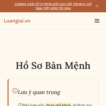
COMBO 3 BÀI TỬ VI TRỌN ĐỜI CAO CẤP 100 MỤC CHỈ
789K (TIẾT KIỆM TỚI 50%)
Luangiai.vn
Hồ Sơ Bản Mệnh
Lưu ý quan trọng
Bản luận giải
chưa mở khoá
sẽ được lưu