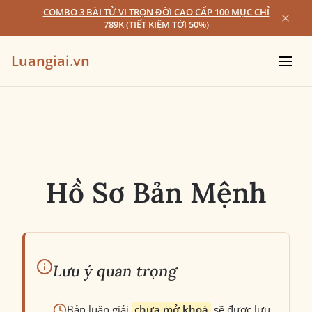
COMBO 3 BÀI TỬ VI TRỌN ĐỜI CAO CẤP 100 MỤC CHỈ
789K (TIẾT KIỆM TỚI 50%)
Luangiai.vn
Hồ Sơ Bản Mệnh
Lưu ý quan trọng
Bản luận giải
chưa mở khoá
sẽ được lưu