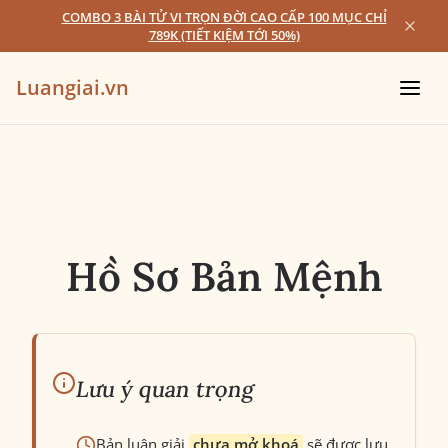
COMBO 3 BÀI TỬ VI TRỌN ĐỜI CAO CẤP 100 MỤC CHỈ
789K (TIẾT KIỆM TỚI 50%)
Luangiai.vn
Hồ Sơ Bản Mệnh
Lưu ý quan trọng
Bản luận giải
chưa mở khoá
sẽ được lưu