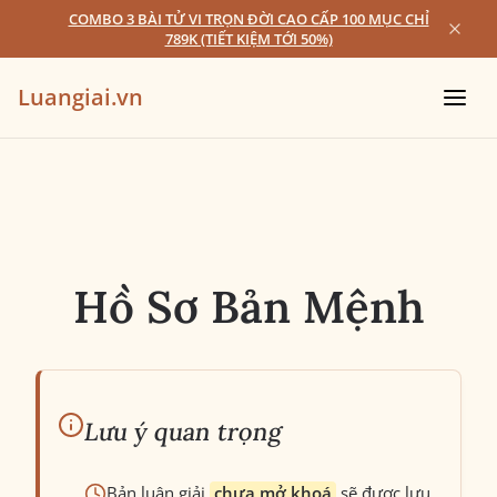
COMBO 3 BÀI TỬ VI TRỌN ĐỜI CAO CẤP 100 MỤC CHỈ
789K (TIẾT KIỆM TỚI 50%)
Luangiai.vn
Hồ Sơ Bản Mệnh
Lưu ý quan trọng
Bản luận giải
chưa mở khoá
sẽ được lưu