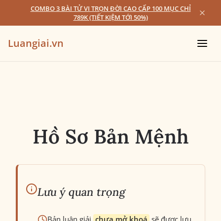
COMBO 3 BÀI TỬ VI TRỌN ĐỜI CAO CẤP 100 MỤC CHỈ
789K (TIẾT KIỆM TỚI 50%)
Luangiai.vn
Hồ Sơ Bản Mệnh
Lưu ý quan trọng
Bản luận giải
chưa mở khoá
sẽ được lưu