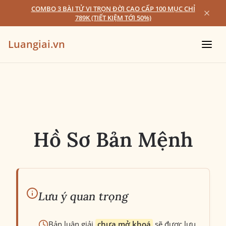
COMBO 3 BÀI TỬ VI TRỌN ĐỜI CAO CẤP 100 MỤC CHỈ
789K (TIẾT KIỆM TỚI 50%)
Luangiai.vn
Hồ Sơ Bản Mệnh
Lưu ý quan trọng
Bản luận giải
chưa mở khoá
sẽ được lưu