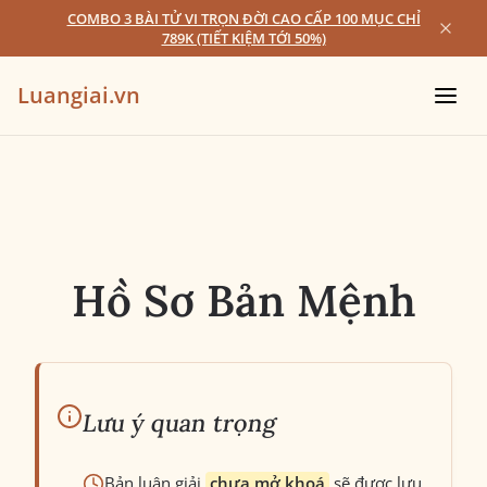
COMBO 3 BÀI TỬ VI TRỌN ĐỜI CAO CẤP 100 MỤC CHỈ
789K (TIẾT KIỆM TỚI 50%)
Luangiai.vn
Hồ Sơ Bản Mệnh
Lưu ý quan trọng
Bản luận giải
chưa mở khoá
sẽ được lưu