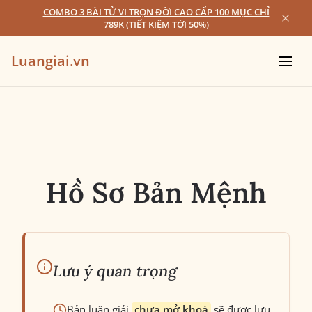
COMBO 3 BÀI TỬ VI TRỌN ĐỜI CAO CẤP 100 MỤC CHỈ
789K (TIẾT KIỆM TỚI 50%)
Luangiai.vn
Hồ Sơ Bản Mệnh
Lưu ý quan trọng
Bản luận giải
chưa mở khoá
sẽ được lưu