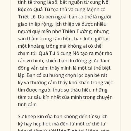
tinh tế trong lá số, bắt nguồn từ cung
Nô
Bộc
có
Quả Tú
tọa thủ và cung Mệnh có
Triệt Lộ
. Dù bên ngoài bạn có thể là người
giao thiệp rộng, lịch thiệp và được nhiều
người quý mến nhờ
Thiên Tướng
, nhưng
sâu thẳm trong tâm hồn, bạn luôn giữ lại
một khoảng trống mà không ai có thể
chạm tới.
Quả Tú
ở cung Nô tạo ra một rào
cản vô hình, khiến bạn dù đứng giữa đám
đông vẫn cảm thấy mình là một cá thể biệt
lập. Bạn có xu hướng chọn lọc bạn bè rất
kỹ và thường cảm thấy khó khăn trong việc
tìm được người thực sự thấu hiểu những
tâm tư sâu kín nhất của mình trong chuyện
tình cảm.
Sự khép kín của bạn không đến từ sự ích
kỷ hay hẹp hòi, mà đến từ một cơ chế tự
bảo vệ tâm lý. Với
Hỏa Tinh
tại Mệnh, cảm