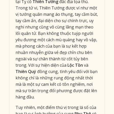
tại Tỵ có
Thiên Tướng
đắc địa tọa thủ.
Trong tử vi, Thiên Tướng được ví như một
vị tướng quân mang áo thụng, tay cầm bút,
tay cầm ấn, đại diện cho sự chính trực, uy
nghi nhưng cũng vô cùng lãng mạn theo
lối quân tử. Bạn không thuộc tuýp người
yêu đương một cách mù quáng hay vồ vập,
mà phong cách của bạn là sự kết hợp
nhuần nhuyễn giữa vẻ đẹp chỉn chu bên
ngoài và sự chân thành từ cốt tủy bên
trong. Với sự hiện diện của
Lộc Tồn
và
Thiên Quý
đồng cung, tình yêu đối với bạn
không chỉ là những rung động nhất thời
mà là một sự cam kết có tôn nghiêm, nơi
mà sự trân trọng đối phương được đặt lên
hàng đầu.
Tuy nhiên, một điểm thú vị trong lá số của
bạn là sự ảnh hưởng của cung
Phu Thê
có