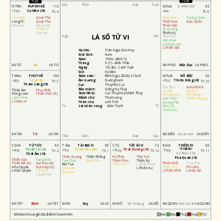
Tuần
Triệt
Mùi
Thân
Dậu
Tuất
HUYNH ĐỆ
QUAN LỘC
N.Thìn
112
Đ.Dậu
42
Cự Môn (H)
+Thổ
-Kim
Th.4
Th.9
Hữu Bật
Quan Phù
Phúc Đức
Tướng Quân
Long Trì
Quan Phủ
Thiên Đức
Đẩu Quân
Hoa Cái
Đà La (Đ)
Thiên Việt
Thiên La
Ân Quang
L.Đà La
Thiên Hỷ
LÁ SỐ TỬ VI
Ngọ
Hợi
Thai Phụ
Đào Hoa
L.Hồng Loan
L.Thiên Việt
Họ tên:
Trần Ngọc Đức Huy
Giới tính:
Nam
Năm:
1996 – Bính Tý
Tháng:
9 (7) – Bính Thân
ĐV.TỬ
Mộ
LN.TỬ
ĐV.PHÚC
Mộc Dục
LN.PHÚC
Ngày:
10 (28) – Canh Tuất
Giờ:
Kỷ Mão
PHU THÊ
NÔ BỘC
T.Mão
102
Năm xem:
Bính Ngọ (2026), 31 tuổi
M.Tuất
52
Tử Vi (B)
Thiên Đồng (H)
Âm dương:
Dương Nam
-Mộc
+Thổ
Th.3
Th.10
Tham Lang (H)
Cục:
Thủy Nhị Cục
Tấu Thư
Điếu Khách
Bản mệnh:
Giáng Hạ Thủy
Thiếu Âm
Phục Binh
Tả Phù
Quả Tú
Sinh/Khắc:
Cục Thủy hòa Mệnh Thủy
Hồng Loan
Thiên Hình (Đ)
Phượng Các
Địa Võng
L.Đào Hoa
Mệnh chủ:
Tham Lang
Giải Thần
Thiên Thương
L.Thiên Hỉ
Thân chủ:
Linh Tinh
Đường Phù
Tỵ
Tý
Lai nhân cung:
Điền Trạch
Hóa Lộc
L.Hóa Lộc
ĐV.TÀI
Tử
LN.TÀI
ĐV.ĐIỀN
Quan Đới
LN.ĐIỀN
Thìn
Mão
Dần
Sửu
TỬ TỨC
TÀI BẠCH
TẬT ÁCH
THIÊN DI
C.Dần
92
T.Sửu
82
C.Tý
72
K.Hợi
62
<THÂN>
Thiên Cơ (H)
Thiên Phủ (B)
Thái Dương (H)
+Mộc
-Thổ
+Thủy
-Thủy
Th.2
Th.1
Th.12
Th.11
Vũ Khúc (H)
Thái Âm (H)
Thiếu Dương
Thiên Không
Hỷ Thần
Thái Tuế
Phá Quân (H)
Thiên Giải
Tang Môn
Tam Thai
Bệnh Phù
Thiên Phúc
Thiên Sứ
Thiên Mã (Đ)
Đại Hao (Đ)
Thiên Khôi
Trực Phù
Bát Tọa
Thiên Trù
L.Thiên Khốc
Hóa Quyền
Địa Kiếp (Đ)
Thiên Thọ
Phi Liêm
Quốc Ấn
L.Thiên Hư
L.Hóa Quyền
Cô Thần
L.Thiên Khôi
L.Kiếp Sát
Địa Giải
L.Bạch Hổ
ĐV.TẬT
Bệnh
LN.TẬT
ĐV.DI
Suy
LN.DI
ĐV.NÔ
Đế Vượng
LN.NÔ
ĐV.QUAN
Lâm Quan
LN.QUAN
M:
Miếu
V:
Vượng
Đ:
Đắc
B:
Bình hòa
H:
Hãm
Kim
Mộc
Thủy
Hỏa
Thổ