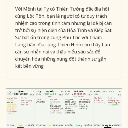
Với Mệnh tại Tỵ có Thiên Tướng đắc địa hội
cùng Lộc Tồn, bạn là người có tư duy trách
nhiệm cao trong tình cảm nhưng lại dễ bị cản
trở bởi sự hiện diện của Hỏa Tinh và Kiếp Sát.
Sự bất ổn trong cung Phu Thê với Tham
Lang hãm địa cùng Thiên Hình cho thấy bạn
cần sự nhẫn nại và thấu hiểu sâu sắc để
chuyển hóa những xung đột thành sự gắn
kết bền vững.
MỆNH
PHỤ MẪU
PHÚC ĐỨC
ĐIỀN TRẠCH
Q.Tỵ
2
G.Ngọ
12
Ấ.Mùi
22
B.Thân
32
Thiên Tướng (Đ)
Thiên Lương
Liêm Trinh (Đ)
-Hỏa
+Hỏa
-Thổ
+Kim
Th.5
Th.6
Th.7
Th.8
(M)
Thất Sát (Đ)
Nguyệt Đức
Tử Phù
Văn Tinh
Bạch Hổ
Lực Sĩ
Tuế Phá
Long Đức
Linh Tinh (Đ)
Lộc Tồn
Hỏa Tinh (Đ)
L.Thiên Mã
Tiểu Hao (Đ)
L.Văn Khúc
Kình Dương
Thanh Long
Thiên Riêu (Đ)
Bác Sỹ
Kiếp Sát
L.Văn Xương
Địa Không (Đ)
(H)
Văn Khúc (Đ)
Lưu Hà
Thiên Quý
Phá Toái
L.Tang Môn
Thiên Hư (Đ)
Văn Xương (Đ)
Hóa Kỵ (Đ)
Phong Cáo
Thiên Khốc (Đ)
Thiên Y
L.Hóa Kỵ
Thiên Tài
L.Thái Tuế
Hóa Khoa
Thiên Quan
L.Kình Dương
L.Hóa Khoa
L.Lộc Tồn
ĐV.PHỐI
Tuyệt
LN.PHỐI
ĐV.HUYNH
Thai
LN.HUYNH
ĐV.MỆNH
Dưỡng
LN.MỆNH
ĐV.PHỤ
Tràng Sinh
LN.PHỤ