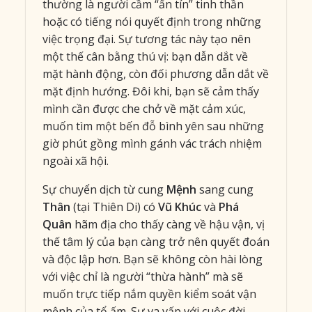
thường là người cầm “ấn tín” tinh thần
hoặc có tiếng nói quyết định trong những
việc trọng đại. Sự tương tác này tạo nên
một thế cân bằng thú vị: bạn dẫn dắt về
mặt hành động, còn đối phương dẫn dắt về
mặt định hướng. Đôi khi, bạn sẽ cảm thấy
mình cần được che chở về mặt cảm xúc,
muốn tìm một bến đỗ bình yên sau những
giờ phút gồng mình gánh vác trách nhiệm
ngoài xã hội.
Sự chuyển dịch từ cung
Mệnh
sang cung
Thân
(tại Thiên Di) có
Vũ Khúc
và
Phá
Quân
hãm địa cho thấy càng về hậu vận, vị
thế tâm lý của bạn càng trở nên quyết đoán
và độc lập hơn. Bạn sẽ không còn hài lòng
với việc chỉ là người “thừa hành” mà sẽ
muốn trực tiếp nắm quyền kiểm soát vận
mệnh của tổ ấm. Sự va vấp với cuộc đời