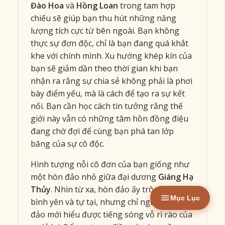
Đào Hoa
và
Hồng Loan
trong tam hợp
chiếu sẽ giúp bạn thu hút những năng
lượng tích cực từ bên ngoài. Bạn không
thực sự đơn độc, chỉ là bạn đang quá khắt
khe với chính mình. Xu hướng khép kín của
bạn sẽ giảm dần theo thời gian khi bạn
nhận ra rằng sự chia sẻ không phải là phơi
bày điểm yếu, mà là cách để tạo ra sự kết
nối. Bạn cần học cách tin tưởng rằng thế
giới này vẫn có những tâm hồn đồng điệu
đang chờ đợi để cùng bạn phá tan lớp
băng của sự cô độc.
Hình tượng nỗi cô đơn của bạn giống như
một hòn đảo nhỏ giữa đại dương
Giáng Hạ
Thủy
. Nhìn từ xa, hòn đảo ấy trông thật
Mục Lục
bình yên và tự tại, nhưng chỉ người ở trên
đảo mới hiểu được tiếng sóng vỗ rì rào của