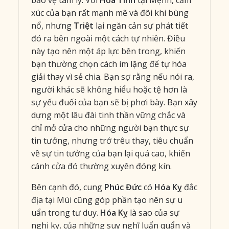
xúc của bạn rất mạnh mẽ và đôi khi bùng
nổ, nhưng
Triệt
lại ngăn cản sự phát tiết
đó ra bên ngoài một cách tự nhiên. Điều
này tạo nên một áp lực bên trong, khiến
bạn thường chọn cách im lặng để tự hóa
giải thay vì sẻ chia. Bạn sợ rằng nếu nói ra,
người khác sẽ không hiểu hoặc tệ hơn là
sự yếu đuối của bạn sẽ bị phơi bày. Bạn xây
dựng một lâu đài tinh thần vững chắc và
chỉ mở cửa cho những người bạn thực sự
tin tưởng, nhưng trớ trêu thay, tiêu chuẩn
về sự tin tưởng của bạn lại quá cao, khiến
cánh cửa đó thường xuyên đóng kín.
Bên cạnh đó, cung
Phúc Đức
có
Hóa Kỵ
đắc
địa tại Mùi cũng góp phần tạo nên sự u
uẩn trong tư duy.
Hóa Kỵ
là sao của sự
nghi kỵ, của những suy nghĩ luẩn quẩn và