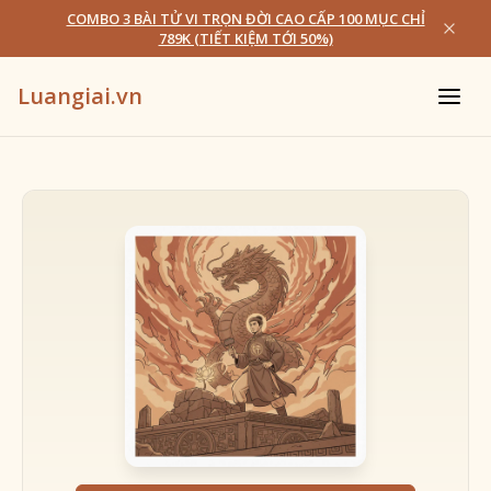
COMBO 3 BÀI TỬ VI TRỌN ĐỜI CAO CẤP 100 MỤC CHỈ
789K (TIẾT KIỆM TỚI 50%)
Luangiai.vn