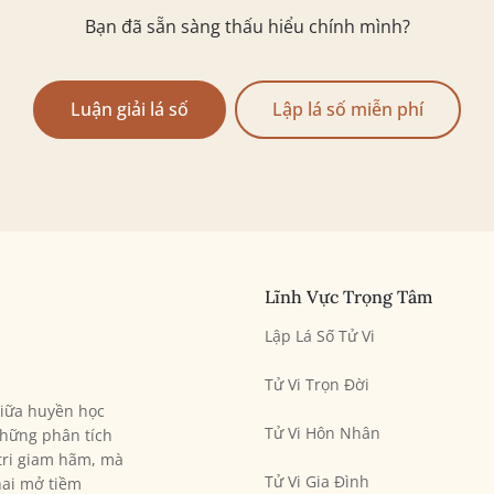
Bạn đã sẵn sàng thấu hiểu chính mình?
Luận giải lá số
Lập lá số miễn phí
Lĩnh Vực Trọng Tâm
Lập Lá Số Tử Vi
Tử Vi Trọn Đời
giữa huyền học
Tử Vi Hôn Nhân
hững phân tích
 tri giam hãm, mà
Tử Vi Gia Đình
hai mở tiềm