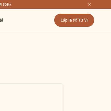
I 50%)
ãi
Lập lá số Tử Vi