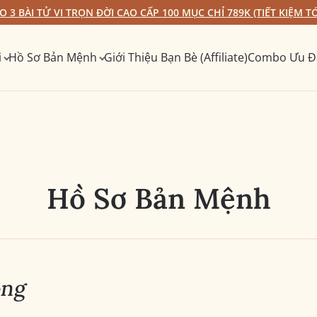
 3 BÀI TỬ VI TRỌN ĐỜI CAO CẤP 100 MỤC CHỈ 789K (TIẾT KIỆM TỚ
i
Hồ Sơ Bản Mệnh
Giới Thiệu Bạn Bè (Affiliate)
Combo Ưu Đ
Hồ Sơ Bản Mệnh
ọng