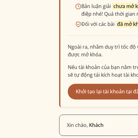
Bản luận giải
chưa mở 
điệp nhé! Quá thời gian n
Đối với các bài
đã mở k
Ngoài ra, nhằm duy trì tốc độ
được mở khóa.
Nếu tài khoản của bạn nằm tro
sẽ tự động tái kích hoạt tài k
Khởi tạo lại tài khoản tại đ
Xin chào,
Khách