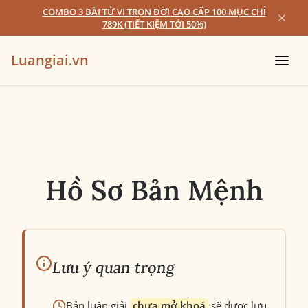
COMBO 3 BÀI TỬ VI TRỌN ĐỜI CAO CẤP 100 MỤC CHỈ
789K (TIẾT KIỆM TỚI 50%)
Luangiai.vn
Hồ Sơ Bản Mệnh
Lưu ý quan trọng
Bản luận giải
chưa mở khoá
sẽ được lưu