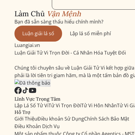
Làm Chủ
Vận Mệnh
Bạn đã sẵn sàng thấu hiểu chính mình?
Luận giải lá số
Lập lá số miễn phí
Luangiai.vn
Luận Giải Tử Vi Trọn Đời - Cá Nhân Hóa Tuyệt Đối
Chúng tôi chuyên sâu về Luận Giải Tử Vi kết hợp gi
phải là lời tiên tri giam hãm, mà là một tấm bản đồ g
Lĩnh Vực Trọng Tâm
Lập Lá Số Tử Vi
Tử Vi Trọn Đời
Tử Vi Hôn Nhân
Tử Vi G
Hỗ Trợ
Giới Thiệu
Điều khoản Sử Dụng
Chính Sách Bảo Mật
Điều Khoản Dịch Vụ
Một sản phẩm thuộc Công ty Cổ phần Agentics - MST