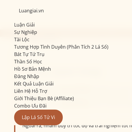
Luangiai.vn
Luận Giải
Sự Nghiệp
COMBO 3 BÀI TỬ VI TRỌN ĐỜI CAO CẤP 100 MỤC CHỈ 7
Tài Lộc
Hồ Sơ Bản Mệnh
Tương Hợp Tình Duyên (Phân Tích 2 Lá Số)
Bát Tự Tứ Trụ
Thần Số Học
Lưu ý quan trọng
Hồ Sơ Bản Mệnh
Đăng Nhập
Kết Quả Luận Giải
Bản luận giải
chưa mở khoá
sẽ được lưu tạm 
Liên Hệ Hỗ Trợ
xoá và bạn cần tạo yêu cầu luận giải lại từ đầu.
Giới Thiệu Bạn Bè (Affiliate)
Đối với các bài
đã mở khoá
, bạn có thể tải x
Combo Ưu Đãi
Lập Lá Số Tử Vi
Ngoài ra, nhằm duy trì tốc độ và trải nghiệm tốt