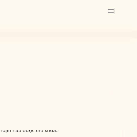
ông điệp nhé! Quá thời gian này, bài luận sẽ được
ài luận nào được mở khóa.