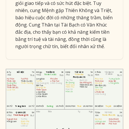
giỏi giao tiếp và có sức hút đặc biệt. Tuy
nhiên, cung Mệnh gặp Thiên Không và Triệt,
báo hiệu cuộc đời có những thăng trầm, biến
động. Cung Thân tại Tài Bạch có Văn Khúc
đắc địa, cho thấy bạn có khả năng kiếm tiền
bằng trí tuệ và tài năng, đồng thời cũng là
người trọng chữ tín, biết đối nhân xử thế.
NÔ BỘC
THIÊN DI
TẬT ÁCH
TÀI BẠCH
Đ.Tỵ
74
M.Ngọ
64
K.Mùi
54
C.Thân
44
<THÂN>
Thiên Cơ (Đ)
Tử Vi (Đ)
-Hỏa
+Hỏa
-Thổ
+Kim
Th.8
Th.9
Th.10
Th.11
Phá Quân (V)
Hỷ Thần
Tuế Phá
Long Đức
Phi Liêm
Phúc Đức
Tướng Quân
Tấu Thư
Bạch Hổ
Thiên Việt
Thiên Hư (Đ)
Tả Phù
L.Thái Tuế
Thiên Đức
Kiếp Sát
Ân Quang
Địa Không (H)
Đường Phù
Thiên Thương
Văn Xương (Đ)
L.Kình Dương
Hữu Bật
L.Tang Môn
Thiên Quý
Thiên Khốc (Đ)
Thiên Phúc
Bát Tọa
Văn Khúc (Đ)
Thiên Thọ
Thiên Sứ
Thiên Mã (Đ)
Phong Cáo
Tam Thai
Hoa Cái
L.Lộc Tồn
Thiên Quan
Quốc Ấn
Hóa Lộc
L.Văn Khúc
L.Thiên Mã
L.Hóa Quyền
L.Văn Xương
L.Hóa Khoa
ĐV.TỬ
Tràng Sinh
LN.TỬ
ĐV.PHỐI
Dưỡng
LN.PHỐI
ĐV.HUYNH
Thai
LN.HUYNH
ĐV.MỆNH
Tuyệt
LN.MỆNH
Mão
Thìn
Tỵ
Ngọ
QUAN LỘC
TỬ TỨC
B.Thìn
84
T.Dậu
34
Thái Dương (V)
Thiên Phủ (B)
+Thổ
-Kim
Th.7
Th.12
Nguyệt Đức
Tử Phù
Địa Giải
Điếu Khách
Hồng Loan
Bệnh Phù
L.Hồng Loan
Tiểu Hao (Đ)
Thiên La
L.Thiên Việt
Phá Toái
L.Đà La