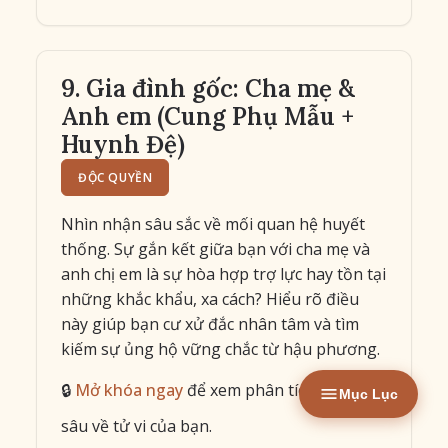
9. Gia đình gốc: Cha mẹ &
Anh em (Cung Phụ Mẫu +
Huynh Đệ)
ĐỘC QUYỀN
Nhìn nhận sâu sắc về mối quan hệ huyết
thống. Sự gắn kết giữa bạn với cha mẹ và
anh chị em là sự hòa hợp trợ lực hay tồn tại
những khắc khẩu, xa cách? Hiểu rõ điều
này giúp bạn cư xử đắc nhân tâm và tìm
kiếm sự ủng hộ vững chắc từ hậu phương.
🔒
Mở khóa ngay
để xem phân tích chuyên
Mục Lục
sâu về tử vi của bạn.