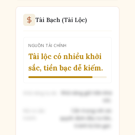
Tài Bạch (Tài Lộc)
NGUỒN TÀI CHÍNH
Tài lộc có nhiều khởi
sắc, tiền bạc dễ kiếm.
Khả năng giữ tiền khá
Khả năng tụ tài:
tốt.
Cẩn trọng với các
Rủi ro cần
tránh:
quyết định đầu tư lớn,
tránh bị lừa gạt.