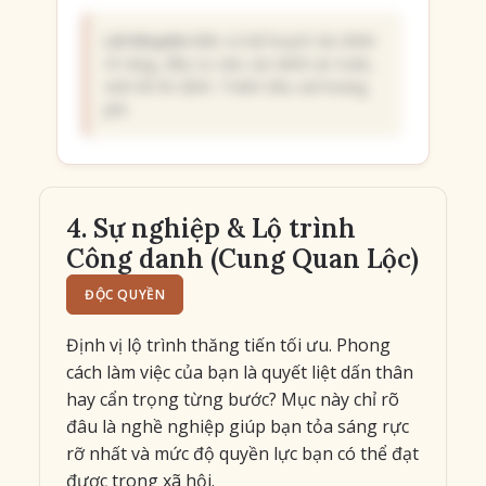
Lời khuyên:
Nên có kế hoạch tài chính
rõ ràng, đầu tư vào các kênh an toàn,
sinh lời ổn định. Tránh tiêu xài hoang
phí.
4. Sự nghiệp & Lộ trình
Công danh (Cung Quan Lộc)
ĐỘC QUYỀN
Định vị lộ trình thăng tiến tối ưu. Phong
cách làm việc của bạn là quyết liệt dấn thân
hay cẩn trọng từng bước? Mục này chỉ rõ
đâu là nghề nghiệp giúp bạn tỏa sáng rực
rỡ nhất và mức độ quyền lực bạn có thể đạt
được trong xã hội.