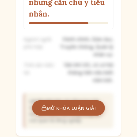
nhưng cần chú ý tiểu
nhân.
Hành chính, Giáo dục,
Ngành nghề
phù hợp:
Truyền thông, Quản lý
nhân sự.
Vận khí tốt, có cơ hội
Thời vận hiện
tại:
thăng tiến nếu biết
nắm bắt.
Lời khuyên:
Nên chủ động học hỏi,
trau dồi kiến thức để nâng cao năng
MỞ KHÓA LUẬN GIẢI
lực cạnh tranh. Cẩn trọng trong các
mối quan hệ đồng nghiệp.