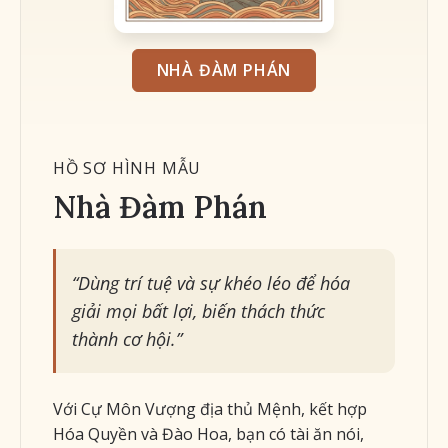
Luận Giải Gia Đạo & Con Cái
NHÀ ĐÀM PHÁN
PHẦN IV: HÔN NHÂN & CON CÁI (PHU – TỬ)
Vận Hạn Năm 2026 (Bính Ngọ)
HỒ SƠ HÌNH MẪU
PHẦN V: TỔNG KẾT CHIẾN LƯỢC & GIẢI MÃ (KHÔNG
BAO GỒM ĐẠI VẬN – LƯU NIÊN)
Nhà Đàm Phán
Sẵn sàng khám phá trọn vẹn bí mật cuộc đời?
“Dùng trí tuệ và sự khéo léo để hóa
giải mọi bất lợi, biến thách thức
thành cơ hội.”
Với Cự Môn Vượng địa thủ Mệnh, kết hợp
Hóa Quyền và Đào Hoa, bạn có tài ăn nói,