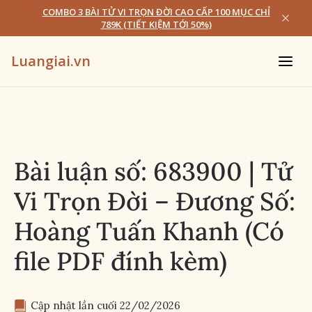
COMBO 3 BÀI TỬ VI TRỌN ĐỜI CAO CẤP 100 MỤC CHỈ
789K (TIẾT KIỆM TỚI 50%)
Luangiai.vn
Bài luận số: 683900 | Tử
Vi Trọn Đời – Đương Số:
Hoàng Tuấn Khanh (Có
file PDF đính kèm)
Cập nhật lần cuối 
22/02/2026