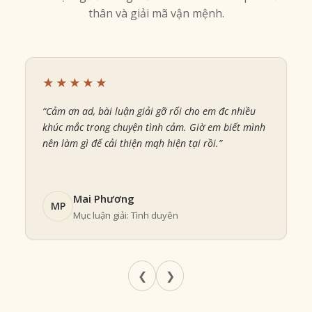
thân và giải mã vận mệnh.
★★★★★
“Cảm ơn ad, bài luận giải gỡ rối cho em đc nhiều
“
khúc mắc trong chuyện tình cảm. Giờ em biết mình
bư
nên làm gì để cải thiện mqh hiện tại rồi.”
Kh
xử
Mai Phương
MP
Mục luận giải: Tình duyên
❮
❯