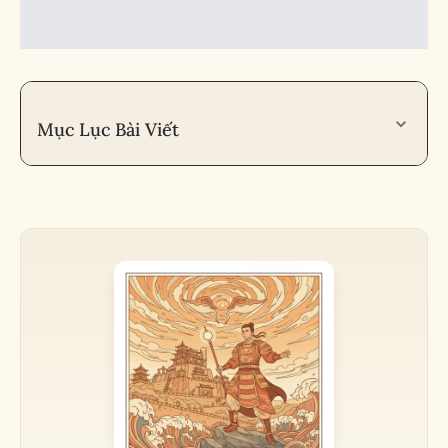
Mục Lục Bài Viết
Nhà Đàm Phán
PHẦN I: BẢN THÂN VÀ GỐC RỄ (MỆNH – THÂN –
PHÚC)
Tóm Tắt Lá Số Tử Vi
PHẦN II: CÔNG DANH & TÀI SẢN (QUAN – TÀI – ĐIỀN)
Vị Thế Sự Nghiệp & Tài Lộc
PHẦN III: CÁC MỐI QUAN HỆ XÃ HỘI (DI – NÔ – PHỤ –
HUYNH)