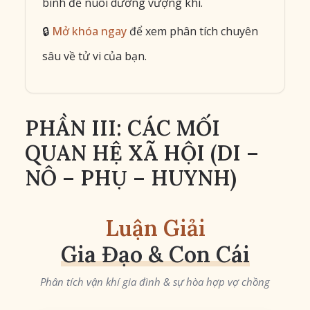
bình để nuôi dưỡng vượng khí.
🔒
Mở khóa ngay
để xem phân tích chuyên
sâu về tử vi của bạn.
PHẦN III: CÁC MỐI
QUAN HỆ XÃ HỘI (DI –
NÔ – PHỤ – HUYNH)
Luận Giải
Gia Đạo & Con Cái
Phân tích vận khí gia đình & sự hòa hợp vợ chồng