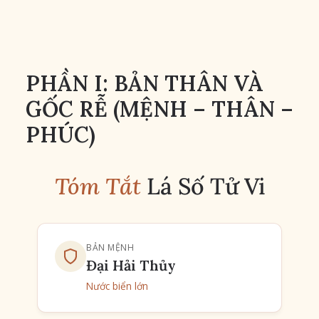
PHẦN I: BẢN THÂN VÀ
GỐC RỄ (MỆNH – THÂN –
PHÚC)
Tóm Tắt
Lá Số Tử Vi
BẢN MỆNH
Đại Hải Thủy
Nước biển lớn