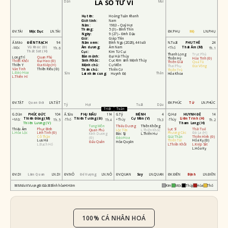
LÁ SỐ TỬ VI
Dần
Mùi
Họ tên:
Hoàng Tuấn Khanh
Giới tính:
Nam
Năm:
1983 – Quý Hợi
Tháng:
5 (3) – Bính Thìn
ĐV.TÀI
Mộc Dục
LN.TÀI
ĐV.PHỤ
Mộ
LN.PHỤ
Ngày:
9 (27) – Đinh Dậu
Giờ:
Giáp Thìn
ĐIỀN TRẠCH
PHU THÊ
Ấ.Mão
94
Năm xem:
Bính Ngọ (2026), 44 tuổi
N.Tuất
24
Vũ Khúc (Đ)
Thái Âm (M)
Âm dương:
Âm Nam
-Mộc
+Thổ
Th.6
Th.1
Thất Sát (H)
Cục:
Kim Tứ Cục
Thanh Long
Trực Phù
Bản mệnh:
Đại Hải Thủy
Long Trì
Quan Phù
Thiên Hỷ
Hỏa Tinh (Đ)
Sinh/Khắc:
Cục Kim sinh Mệnh Thủy
Thiên Khôi
Đại Hao (Đ)
Thiên Giải
Quả Tú
Thiên Y
Địa Kiếp (H)
Mệnh chủ:
Cự Môn
Thai Phụ
Địa Võng
Văn Tinh
Thiên Riêu (Đ)
Thân chủ:
Thiên Cơ
Thiên Trù
L.Đào Hoa
Sửu
Thân
Lai nhân cung:
Huynh Đệ
Hóa Khoa
L.Thiên Hỉ
ĐV.TẬT
Quan Đới
LN.TẬT
ĐV.PHÚC
Tử
LN.PHÚC
Tý
Hợi
Tuất
Dậu
Triệt
Tuần
PHÚC ĐỨC
PHỤ MẪU
MỆNH
HUYNH ĐỆ
G.Dần
104
Ấ.Sửu
114
G.Tý
4
Q.Hợi
14
Thiên Đồng (M)
Thiên Tướng (Đ)
Cự Môn (V)
Liêm Trinh (H)
+Mộc
-Thổ
+Thủy
-Thủy
Th.5
Th.4
Th.3
Th.2
Thiên Lương (V)
Tham Lang (H)
Tang Môn
Thiếu Dương
Thiên Không
Thiếu Âm
Phục Binh
Lực Sĩ
Thái Tuế
Quan Phủ
Lộc Tồn
L.Thiên Khốc
L.Hóa Lộc
Linh Tinh (Đ)
Phượng Các
Đà La (H)
Kình Dương
Bác Sỹ
L.Thiên Hư
Cô Thần
Giải Thần
Thiên Hình (Đ)
(Đ)
Đào Hoa
Lưu Hà
Thiên Tài
Hóa Kỵ (Đ)
Đẩu Quân
Hóa Quyền
L.Bạch Hổ
L.Thiên Khôi
L.Kiếp Sát
L.Hóa Kỵ
ĐV.DI
Lâm Quan
LN.DI
ĐV.NÔ
Đế Vượng
LN.NÔ
ĐV.QUAN
Suy
LN.QUAN
ĐV.ĐIỀN
Bệnh
LN.ĐIỀN
M:
Miếu
V:
Vượng
Đ:
Đắc
B:
Bình hòa
H:
Hãm
Kim
Mộc
Thủy
Hỏa
Thổ
100% CÁ NHÂN HOÁ