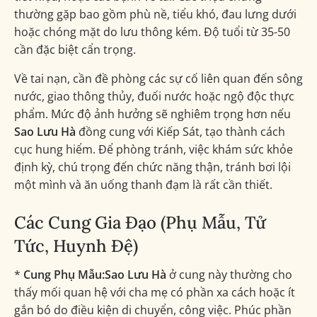
thường gặp bao gồm phù nề, tiểu khó, đau lưng dưới
hoặc chóng mặt do lưu thông kém. Độ tuổi từ 35-50
cần đặc biệt cẩn trọng.
Về tai nạn, cần đề phòng các sự cố liên quan đến sông
nước, giao thông thủy, đuối nước hoặc ngộ độc thực
phẩm. Mức độ ảnh hưởng sẽ nghiêm trọng hơn nếu
Sao Lưu Hà
đồng cung với Kiếp Sát, tạo thành cách
cục hung hiểm. Để phòng tránh, việc khám sức khỏe
định kỳ, chú trọng đến chức năng thận, tránh bơi lội
một mình và ăn uống thanh đạm là rất cần thiết.
Các Cung Gia Đạo (Phụ Mẫu, Tử
Tức, Huynh Đệ)
*
Cung Phụ Mẫu:
Sao Lưu Hà
ở cung này thường cho
thấy mối quan hệ với cha mẹ có phần xa cách hoặc ít
gắn bó do điều kiện di chuyển, công việc. Phúc phần