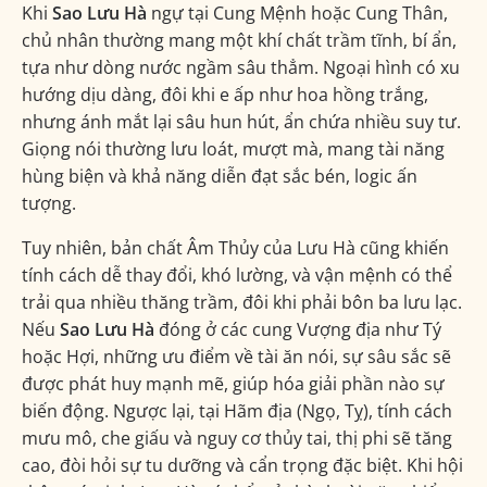
Khi
Sao Lưu Hà
ngự tại Cung Mệnh hoặc Cung Thân,
chủ nhân thường mang một khí chất trầm tĩnh, bí ẩn,
tựa như dòng nước ngầm sâu thẳm. Ngoại hình có xu
hướng dịu dàng, đôi khi e ấp như hoa hồng trắng,
nhưng ánh mắt lại sâu hun hút, ẩn chứa nhiều suy tư.
Giọng nói thường lưu loát, mượt mà, mang tài năng
hùng biện và khả năng diễn đạt sắc bén, logic ấn
tượng.
Tuy nhiên, bản chất Âm Thủy của Lưu Hà cũng khiến
tính cách dễ thay đổi, khó lường, và vận mệnh có thể
trải qua nhiều thăng trầm, đôi khi phải bôn ba lưu lạc.
Nếu
Sao Lưu Hà
đóng ở các cung Vượng địa như Tý
hoặc Hợi, những ưu điểm về tài ăn nói, sự sâu sắc sẽ
được phát huy mạnh mẽ, giúp hóa giải phần nào sự
biến động. Ngược lại, tại Hãm địa (Ngọ, Tỵ), tính cách
mưu mô, che giấu và nguy cơ thủy tai, thị phi sẽ tăng
cao, đòi hỏi sự tu dưỡng và cẩn trọng đặc biệt. Khi hội