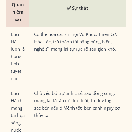
Quan
✅ Sự thật
niệm
sai
Lưu
Có thể hóa cát khi hội Vũ Khúc, Thiên Cơ,
Hà
Hóa Lộc, trở thành tài năng hùng biện,
luôn là
nghệ sĩ, mang lại sự rực rỡ sau gian khó.
hung
tinh
tuyệt
đối
Lưu
Chủ yếu bổ trợ tính chất sao đồng cung,
Hà chỉ
mang lại tài ăn nói lưu loát, tư duy logic
mang
sắc bén nếu ở Mệnh tốt, bên cạnh nguy cơ
tai họa
thủy tai.
sông
nước