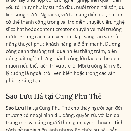
lá số này phù hợp với các nghề nghiệp liên quan đến
yếu tố Thủy như kỹ sư hóa dầu, nuôi trồng hải sản, du
lịch sông nước. Ngoài ra, với tài năng diễn đạt, họ còn
có thể thành công trong vai trò diễn thuyết viên, nghệ
sĩ ca hát hoặc content creator chuyên về môi trường
nước. Phong cách làm việc độc lập, sáng tạo và khả
năng thuyết phục khách hàng là điểm mạnh. Đường
công danh thường trải qua nhiều thăng trầm, biến
động bất ngờ, nhưng thành công lớn lao có thể đến
muộn nếu biết kiên trì vượt khó. Môi trường làm việc
lý tưởng là ngoài trời, ven biển hoặc trong các văn
phòng sáng tạo.
Sao Lưu Hà tại Cung Phu Thê
Sao Lưu Hà
tại Cung Phu Thê cho thấy người bạn đời
thường có ngoại hình dịu dàng, quyến rũ, với làn da
trắng mịn và dáng người thon gọn, uyển chuyển. Tính
cách bề ngoài hiền lành nhưng ẩn chứa sự sâu sắc,