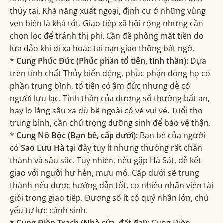
thủy tai. Khả năng xuất ngoại, định cư ở những vùng
ven biển là khá tốt. Giao tiếp xã hội rộng nhưng cần
chọn lọc để tránh thị phi. Cần đề phòng mất tiền do
lừa đảo khi đi xa hoặc tai nạn giao thông bất ngờ.
*
Cung Phúc Đức (Phúc phần tổ tiên, tinh thần):
Dựa
trên tính chất Thủy biến động, phúc phận dòng họ có
phần trung bình, tổ tiên có âm đức nhưng dễ có
người lưu lạc. Tinh thần của đương số thường bất an,
hay lo lắng sâu xa dù bề ngoài có vẻ vui vẻ. Tuổi thọ
trung bình, cần chú trọng dưỡng sinh để bảo vệ thận.
*
Cung Nô Bộc (Bạn bè, cấp dưới):
Bạn bè của người
có
Sao Lưu Hà
tại đây tuy ít nhưng thường rất chân
thành và sâu sắc. Tuy nhiên, nếu gặp Hà Sát, dễ kết
giao với người hư hèn, mưu mô. Cấp dưới sẽ trung
thành nếu được hướng dẫn tốt, có nhiều nhân viên tài
giỏi trong giao tiếp. Đương số ít có quý nhân lớn, chủ
yếu tự lực cánh sinh.
*
Cung Điền Trạch (Nhà cửa, đất đai):
Cung Điền