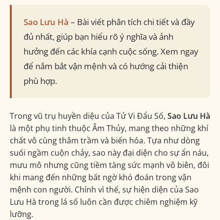
Bảng Vị trí Miếu/Vượng/Hãm của Sao Lưu Hà
Sao Lưu Hà
– Bài viết phân tích chi tiết và đầy
2. Đặc tính & Ảnh hưởng của Sao Lưu Hà trong lá số
đủ nhất, giúp bạn hiểu rõ ý nghĩa và ảnh
hưởng đến các khía cạnh cuộc sống. Xem ngay
Mặt tích cực (Khi Đắc địa hoặc gặp Cát tinh)
để nắm bắt vận mệnh và có hướng cải thiện
phù hợp.
Mặt tiêu cực (Khi Hãm địa hoặc gặp thêm Hung
tinh)
Cổ phú luận về Sao Lưu Hà
Trong vũ trụ huyền diệu của Tử Vi Đẩu Số,
Sao Lưu Hà
là một phụ tinh thuộc Âm Thủy, mang theo những khí
Đính chính quan niệm sai lầm
chất vô cùng thâm trầm và biến hóa. Tựa như dòng
suối ngầm cuộn chảy, sao này đại diện cho sự ẩn náu,
3. Sao Lưu Hà tại các Cung quan trọng: Mệnh, Tài,
mưu mô nhưng cũng tiềm tàng sức mạnh vô biên, đôi
Quan, Phu Thê
khi mang đến những bất ngờ khó đoán trong vận
Sao Lưu Hà tại Cung Mệnh/Thân
mệnh con người. Chính vì thế, sự hiện diện của Sao
Lưu Hà trong lá số luôn cần được chiêm nghiệm kỹ
Sao Lưu Hà tại Cung Tài Bạch
lưỡng.