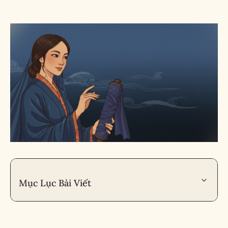
Mục Lục Bài Viết
1. Sao Lưu Hà là gì? Tổng quan về Sát Tinh trong Tử
Vi