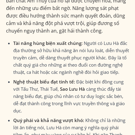
bản chất Âm Thủy của nó lại được chuyển hóa, mang
đến những ưu điểm bất ngờ. Năng lượng sát phạt
được điều hướng thành sức mạnh quyết đoán, dũng
cảm và khả năng đột phá vượt trội, giúp đương số
chuyển nguy thành an, gặt hái thành công.
Tài năng hùng biện xuất chúng:
Người có Lưu Hà đắc
địa thường sở hữu khả năng ăn nói lưu loát, diễn thuyết
truyền cảm, dễ dàng thuyết phục người khác. Đây là tố
chất quý giá cho những ai theo đuổi con đường nghệ
thuật, ca hát hoặc các ngành nghề đòi hỏi giao tiếp.
Nghệ thuật biểu đạt tinh tế:
Đặc biệt khi đồng cung
với Tấu Thư, Thái Tuế,
Sao Lưu Hà
càng thúc đẩy tài
năng biểu đạt, giúp chủ nhân có tư duy logic sắc bén,
dễ đạt thành công trong lĩnh vực truyền thông và giáo
dục.
Quý phái và khả năng vượt khó:
Không chỉ là những
lời ăn tiếng nói, Lưu Hà còn mang ý nghĩa quý phái
tiềm ẩn, như màu vàng của sự bền bỉ. Khi gặp Thanh