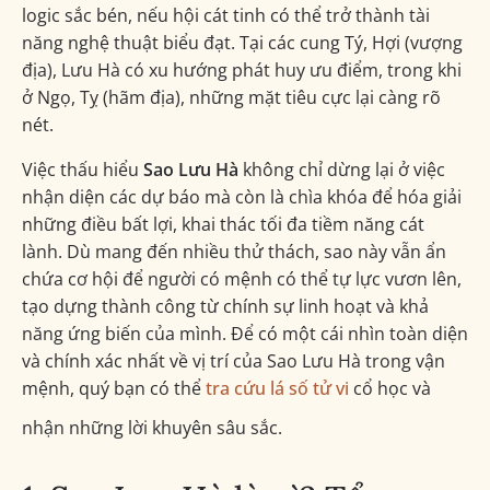
logic sắc bén, nếu hội cát tinh có thể trở thành tài
6. Cách Hóa giải Sao Lưu Hà & Ứng dụng Phong thủy
năng nghệ thuật biểu đạt. Tại các cung Tý, Hợi (vượng
địa), Lưu Hà có xu hướng phát huy ưu điểm, trong khi
Nguyên tắc hóa giải Sát Tinh trong Tử Vi
ở Ngọ, Tỵ (hãm địa), những mặt tiêu cực lại càng rõ
nét.
Màu sắc & Vật phẩm phong thủy hợp mệnh
Việc thấu hiểu
Sao Lưu Hà
không chỉ dừng lại ở việc
Nghề nghiệp phù hợp
nhận diện các dự báo mà còn là chìa khóa để hóa giải
những điều bất lợi, khai thác tối đa tiềm năng cát
Lời khuyên Tu dưỡng & Phát triển bản thân
lành. Dù mang đến nhiều thử thách, sao này vẫn ẩn
chứa cơ hội để người có mệnh có thể tự lực vươn lên,
7. Câu hỏi thường gặp về Sao Lưu Hà
tạo dựng thành công từ chính sự linh hoạt và khả
năng ứng biến của mình. Để có một cái nhìn toàn diện
và chính xác nhất về vị trí của Sao Lưu Hà trong vận
mệnh, quý bạn có thể
tra cứu lá số tử vi
cổ học và
nhận những lời khuyên sâu sắc.