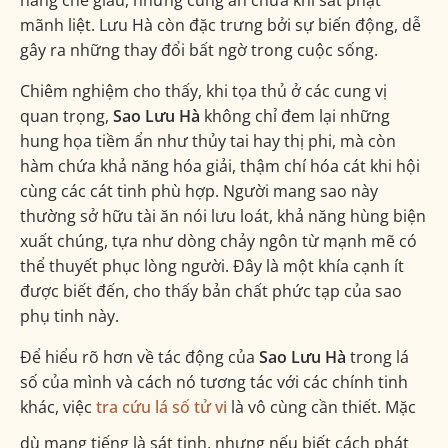
năng che giấu, nhưng cũng ẩn chứa khí sát phạt
mãnh liệt. Lưu Hà còn đặc trưng bởi sự biến động, dễ
gây ra những thay đổi bất ngờ trong cuộc sống.
Chiêm nghiệm cho thấy, khi tọa thủ ở các cung vị
quan trọng,
Sao Lưu Hà
không chỉ đem lại những
hung họa tiềm ẩn như thủy tai hay thị phi, mà còn
hàm chứa khả năng hóa giải, thậm chí hóa cát khi hội
cùng các cát tinh phù hợp. Người mang sao này
thường sở hữu tài ăn nói lưu loát, khả năng hùng biện
xuất chúng, tựa như dòng chảy ngôn từ mạnh mẽ có
thể thuyết phục lòng người. Đây là một khía cạnh ít
được biết đến, cho thấy bản chất phức tạp của sao
phụ tinh này.
Để hiểu rõ hơn về tác động của
Sao Lưu Hà
trong lá
số của mình và cách nó tương tác với các chính tinh
khác, việc
tra cứu lá số tử vi
là vô cùng cần thiết. Mặc
dù mang tiếng là sát tinh, nhưng nếu biết cách phát