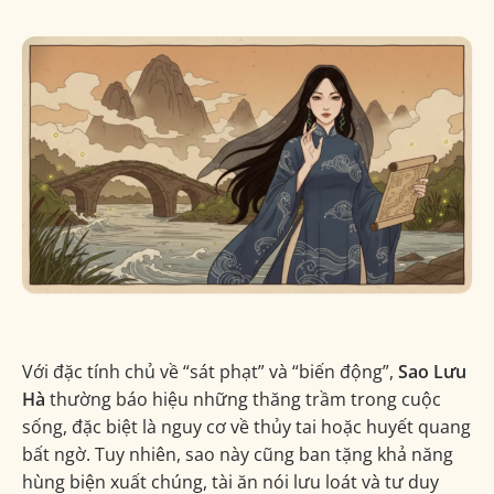
Sao Lưu Hà tại Cung Quan Lộc
Sao Lưu Hà tại Cung Phu Thê
4. Sao Lưu Hà tại các Cung khác trong lá số
Cung Tật Ách (Sức khỏe) ⚠️
Các Cung Gia Đạo (Phụ Mẫu, Tử Tức, Huynh Đệ)
Các Cung khác (Thiên Di, Phúc Đức, Nô Bộc, Điền
Trạch)
5. Các Cách cục & Tứ Hóa của Sao Lưu Hà
Với đặc tính chủ về “sát phạt” và “biến động”,
Sao Lưu
Hà
thường báo hiệu những thăng trầm trong cuộc
Các Bộ sao đồng cung quan trọng
sống, đặc biệt là nguy cơ về thủy tai hoặc huyết quang
bất ngờ. Tuy nhiên, sao này cũng ban tặng khả năng
Tác động Tứ Hóa
hùng biện xuất chúng, tài ăn nói lưu loát và tư duy