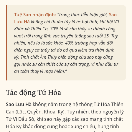
Tuệ San nhận định:
“Trong thực tiễn luận giải,
Sao
Lưu Hà
không chỉ thuần túy là ác bại tinh; khi hội Vũ
Khúc và Thiên Cơ, 70% lá số cho thấy sự thành công
vượt trội trong lĩnh vực truyền thông sau tuổi 35. Tuy
nhiên, nếu lơ là sức khỏe, 40% trường hợp vẫn đối
diện nguy cơ thủy tai do bỏ qua kiểm tra thận định
kỳ. Tính chất Âm Thủy biến động của sao này cũng
gợi nhắc sự cần thiết của sự cẩn trọng, ví như đầu tư
an toàn thay vì mạo hiểm.”
Tác động Tứ Hóa
Sao Lưu Hà
không nằm trong hệ thống Tứ Hóa Thiên
Can (Lộc, Quyền, Khoa, Kỵ). Tuy nhiên, theo nguyên lý
Tử Vi Đẩu Số, khi sao này gặp các sao mang tính chất
Hóa Kỵ khác đồng cung hoặc xung chiếu, hung tính