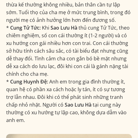
thừa kế thường không nhiều, bản thân cần tự lập
sớm. Tuổi thọ của cha mẹ ở mức trung bình, trong đó
người mẹ có ảnh hưởng lớn hơn đến đương số.
*
Cung Tử Tức:
Khi
Sao Lưu Hà
thủ cung Tử Tức, theo
chiêm nghiệm, số con cái thường ít (1-2 người) và có
xu hướng con gái nhiều hơn con trai. Con cái thường
sở hữu tính cách sâu sắc, có tài biểu đạt nhưng cũng
dễ thay đổi. Tình cảm cha con gắn bó bề mặt nhưng
dễ xa cách do lưu lạc, đôi khi con cái là gánh nặng tài
chính cho cha mẹ.
*
Cung Huynh Đệ:
Anh em trong gia đình thường ít,
quan hệ có phần xa cách hoặc ly tán, ít có sự tương
trợ lẫn nhau. Đôi khi có thể phát sinh những tranh
chấp nhỏ nhặt. Người có
Sao Lưu Hà
tại cung này
thường có xu hướng tự lập cao, không dựa dẫm vào
anh em.